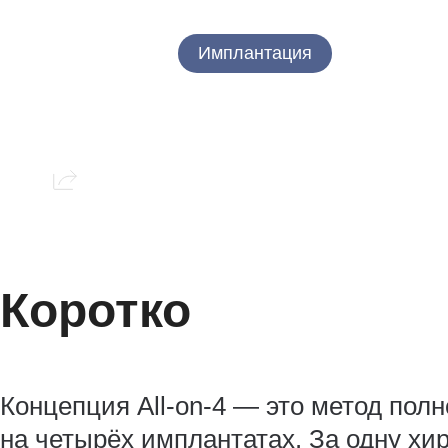
26.05.2026
Имплантация
Сохранить статью:
Коротко
Концепция All‑on‑4 — это метод пол
на четырёх имплантатах. За одну хи