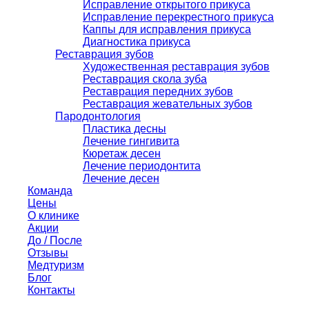
Исправление открытого прикуса
Исправление перекрестного прикуса
Каппы для исправления прикуса
Диагностика прикуса
Реставрация зубов
Художественная реставрация зубов
Реставрация скола зуба
Реставрация передних зубов
Реставрация жевательных зубов
Пародонтология
Пластика десны
Лечение гингивита
Кюретаж десен
Лечение периодонтита
Лечение десен
Команда
Цены
О клинике
Акции
До / После
Отзывы
Медтуризм
Блог
Контакты