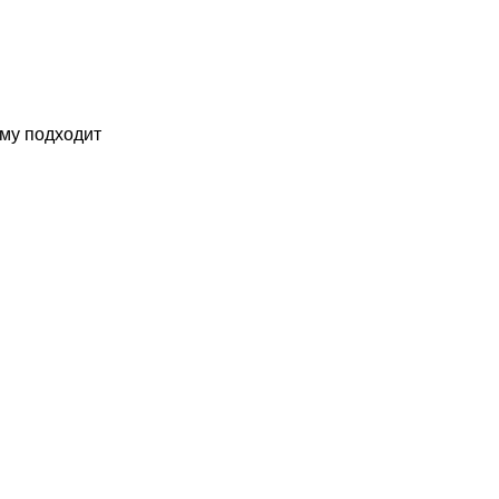
кому подходит
и кому