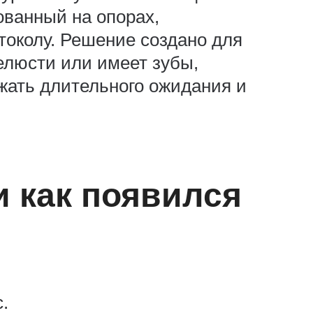
ованный на опорах,
токолу. Решение создано для
челюсти или имеет зубы,
жать длительного ожидания и
 и как появился
.