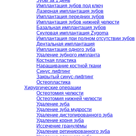
Зубы за 1 день
Имплантация зубов под ключ
Лазерная имплантация зубов
Имплантация передних зубов
Имплантация зубов нижней челюсти
Базальная имплантация зубов
Скуловая имплантация Zygoma
Имплантация при полном отсутствии зубов
Дентальная имплантация
Имплантация одного зуба
Удаление зубного импланта
Костная пластика
Наращивание костной ткани
Синус лифтинг
Закрытый синус-лифтинг
Остеопластика
Хирургические операции
Остеотомия челюсти
Остеотомия нижней челюсти
Удаление зуба
Удаление зуба мудрости
Удаление дистопированного зуба
Удаление корня зуба
Иссечение гранулёмы
Удаление ретинированного зуба