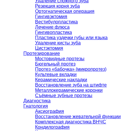
Удаление сложного зуба
Резекция корня зуба
Ортогнатическая операция
Гингивэктомия
Вестибулопластика
Лечение флюса
Гингивопластика
Пластика уздечки губы или языка
Удаление кисты зуба
Цистэктомия
Протезирование
Мостовидные протезы
Бюгельный протез
Протез «бабочка» (микропротез)
Культевые вкладки
Керамические накладки
Восстановление зуба на штифте
Металлокерамические коронки
Съёмные зубные протезы
Диагностика
Гнатология
Аксиография
Восстановление жевательной функции
Комплексная диагностика ВНЧС
Кондилография