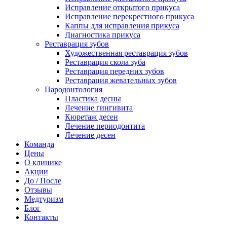
Исправление открытого прикуса
Исправление перекрестного прикуса
Каппы для исправления прикуса
Диагностика прикуса
Реставрация зубов
Художественная реставрация зубов
Реставрация скола зуба
Реставрация передних зубов
Реставрация жевательных зубов
Пародонтология
Пластика десны
Лечение гингивита
Кюретаж десен
Лечение периодонтита
Лечение десен
Команда
Цены
О клинике
Акции
До / После
Отзывы
Медтуризм
Блог
Контакты