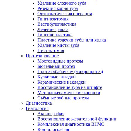
Удаление сложного зуба
Резекция корня зуба
Ортогнатическая операция
Гингивэктомия
Вестибулопластика
Лечение флюса
Гингивопластика
Пластика уздечки губы или языка
Удаление кисты зуба
Цистэктомия
Протезирование
Мостовидные протезы
Бюгельный протез
Протез «бабочка» (микропротез)
Культевые вкладки
Керамические накладки
Восстановление зуба на штифте
Металлокерамические коронки
Съёмные зубные протезы
Диагностика
Гнатология
Аксиография
Восстановление жевательной функции
Комплексная диагностика ВНЧС
Кондилография