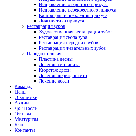
Исправление открытого прикуса
Исправление перекрестного прикуса
Каппы для исправления прикуса
Диагностика прикуса
Реставрация зубов
Художественная реставрация зубов
Реставрация скола зуба
Реставрация передних зубов
Реставрация жевательных зубов
Пародонтология
Пластика десны
Лечение гингивита
Кюретаж десен
Лечение периодонтита
Лечение десен
Команда
Цены
О клинике
Акции
До / После
Отзывы
Медтуризм
Блог
Контакты