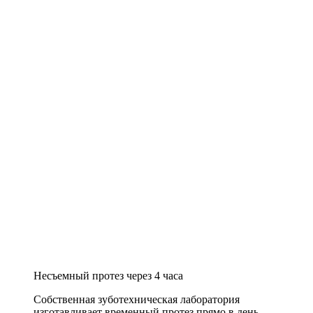
Несъемный протез через 4 часа
Собственная зуботехническая лаборатория
изготавливает временный протез прямо в день