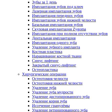
Зубы за 1 день
Имплантация зубов под ключ
Лазерная имплантация зубов
Имплантация передних зубов
Имплантация зубов нижней челюсти
Базальная имплантация зубов
Скуловая имплантация Zygoma
Имплантация при полном отсутствии зубов
Дентальная имплантация
Имплантация одного зуба
Удаление зубного импланта
Костная пластика
Наращивание костной ткани
Синус лифтинг
Закрытый синус-лифтинг
Остеопластика
Хирургические операции
Остеотомия челюсти
Остеотомия нижней челюсти
Удаление зуба
Удаление зуба мудрости
Удаление дистопированного зуба
Удаление корня зуба
Иссечение гранулёмы
Удаление ретинированного зуба