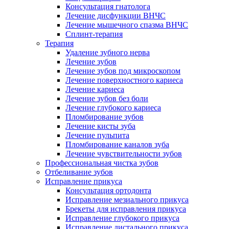
Консультация гнатолога
Лечение дисфункции ВНЧС
Лечение мышечного спазма ВНЧС
Сплинт-терапия
Терапия
Удаление зубного нерва
Лечение зубов
Лечение зубов под микроскопом
Лечение поверхностного кариеса
Лечение кариеса
Лечение зубов без боли
Лечение глубокого кариеса
Пломбирование зубов
Лечение кисты зуба
Лечение пульпита
Пломбирование каналов зуба
Лечение чувствительности зубов
Профессиональная чистка зубов
Отбеливание зубов
Исправление прикуса
Консультация ортодонта
Исправление мезиального прикуса
Брекеты для исправления прикуса
Исправление глубокого прикуса
Исправление дистального прикуса