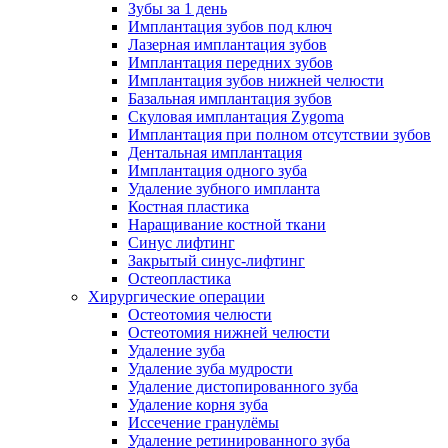
Зубы за 1 день
Имплантация зубов под ключ
Лазерная имплантация зубов
Имплантация передних зубов
Имплантация зубов нижней челюсти
Базальная имплантация зубов
Скуловая имплантация Zygoma
Имплантация при полном отсутствии зубов
Дентальная имплантация
Имплантация одного зуба
Удаление зубного импланта
Костная пластика
Наращивание костной ткани
Синус лифтинг
Закрытый синус-лифтинг
Остеопластика
Хирургические операции
Остеотомия челюсти
Остеотомия нижней челюсти
Удаление зуба
Удаление зуба мудрости
Удаление дистопированного зуба
Удаление корня зуба
Иссечение гранулёмы
Удаление ретинированного зуба