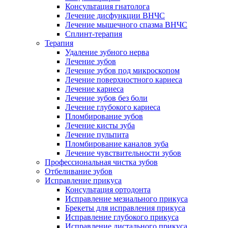
Консультация гнатолога
Лечение дисфункции ВНЧС
Лечение мышечного спазма ВНЧС
Сплинт-терапия
Терапия
Удаление зубного нерва
Лечение зубов
Лечение зубов под микроскопом
Лечение поверхностного кариеса
Лечение кариеса
Лечение зубов без боли
Лечение глубокого кариеса
Пломбирование зубов
Лечение кисты зуба
Лечение пульпита
Пломбирование каналов зуба
Лечение чувствительности зубов
Профессиональная чистка зубов
Отбеливание зубов
Исправление прикуса
Консультация ортодонта
Исправление мезиального прикуса
Брекеты для исправления прикуса
Исправление глубокого прикуса
Исправление дистального прикуса