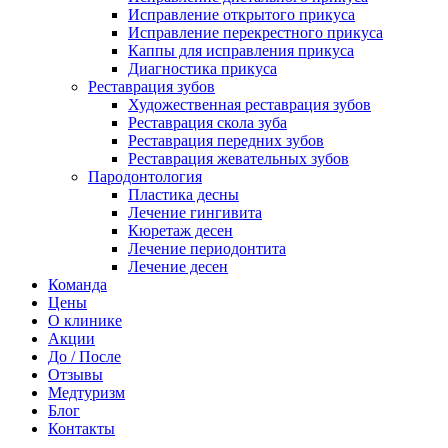
Исправление открытого прикуса
Исправление перекрестного прикуса
Каппы для исправления прикуса
Диагностика прикуса
Реставрация зубов
Художественная реставрация зубов
Реставрация скола зуба
Реставрация передних зубов
Реставрация жевательных зубов
Пародонтология
Пластика десны
Лечение гингивита
Кюретаж десен
Лечение периодонтита
Лечение десен
Команда
Цены
О клинике
Акции
До / После
Отзывы
Медтуризм
Блог
Контакты