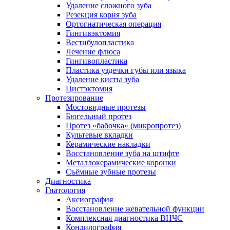
Удаление сложного зуба
Резекция корня зуба
Ортогнатическая операция
Гингивэктомия
Вестибулопластика
Лечение флюса
Гингивопластика
Пластика уздечки губы или языка
Удаление кисты зуба
Цистэктомия
Протезирование
Мостовидные протезы
Бюгельный протез
Протез «бабочка» (микропротез)
Культевые вкладки
Керамические накладки
Восстановление зуба на штифте
Металлокерамические коронки
Съёмные зубные протезы
Диагностика
Гнатология
Аксиография
Восстановление жевательной функции
Комплексная диагностика ВНЧС
Кондилография