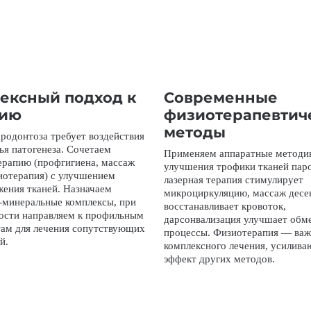
ексный подход к
Современные
нию
физиотерапевтич
методы
родонтоза требует воздействия
нья патогенеза. Сочетаем
Применяем аппаратные методи
ерапию (профгигиена, массаж
улучшения трофики тканей пар
иотерапия) с улучшением
лазерная терапия стимулирует
жения тканей. Назначаем
микроциркуляцию, массаж десе
-минеральные комплексы, при
восстанавливает кровоток,
ости направляем к профильным
дарсонвализация улучшает обм
там для лечения сопутствующих
процессы. Физиотерапия — важ
й.
комплексного лечения, усилив
эффект других методов.