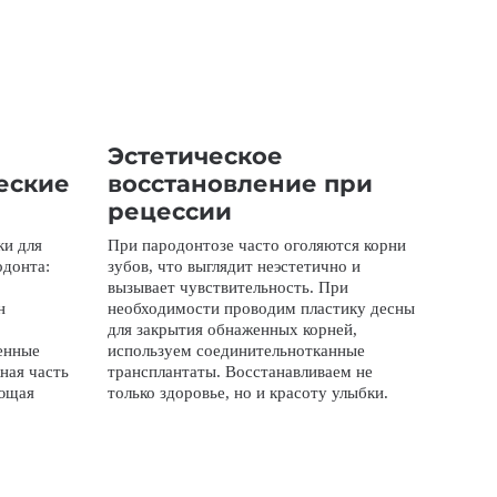
Эстетическое
еские
восстановление при
рецессии
ки для
При пародонтозе часто оголяются корни
одонта:
зубов, что выглядит неэстетично и
вызывает чувствительность. При
н
необходимости проводим пластику десны
для закрытия обнаженных корней,
енные
используем соединительнотканные
ная часть
трансплантаты. Восстанавливаем не
ающая
только здоровье, но и красоту улыбки.