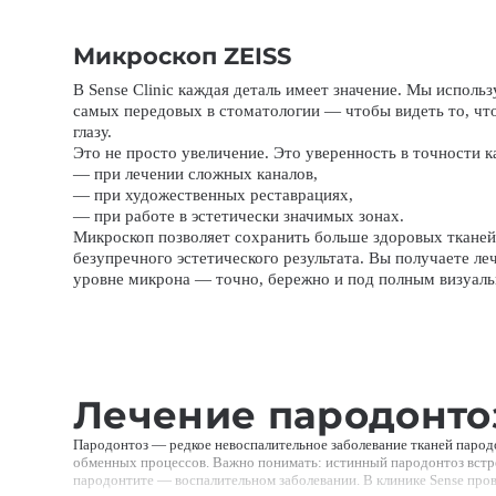
Микроскоп ZEISS
В Sense Clinic каждая деталь имеет значение. Мы исполь
самых передовых в стоматологии — чтобы видеть то, ч
глазу.
Это не просто увеличение. Это уверенность в точности к
— при лечении сложных каналов,
— при художественных реставрациях,
— при работе в эстетически значимых зонах.
Микроскоп позволяет сохранить больше здоровых тканей,
безупречного эстетического результата. Вы получаете ле
уровне микрона — точно, бережно и под полным визуал
Лечение пародонтоз
Пародонтоз — редкое невоспалительное заболевание тканей паро
обменных процессов. Важно понимать: истинный пародонтоз встре
пародонтите — воспалительном заболевании. В клинике Sense про