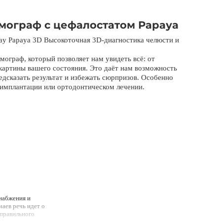
мограф с цефалостатом Рарауа
y Papaya 3D Высокоточная 3D-диагностика челюсти и
ограф, который позволяет нам увидеть всё: от
картины вашего состояния. Это даёт нам возможность
едсказать результат и избежать сюрпризов. Особенно
имплантации или ортодонтическом лечении.
набжения и
аев речь идет о
 правильного