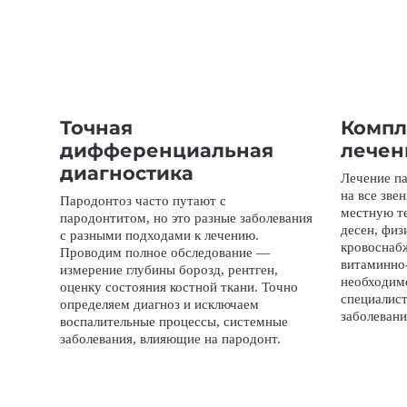
Точная
Компл
дифференциальная
лече
диагностика
Лечение па
на все зве
Пародонтоз часто путают с
местную т
пародонтитом, но это разные заболевания
десен, физ
с разными подходами к лечению.
кровоснаб
Проводим полное обследование —
витаминно
измерение глубины борозд, рентген,
необходим
оценку состояния костной ткани. Точно
специалис
определяем диагноз и исключаем
заболевани
воспалительные процессы, системные
заболевания, влияющие на пародонт.