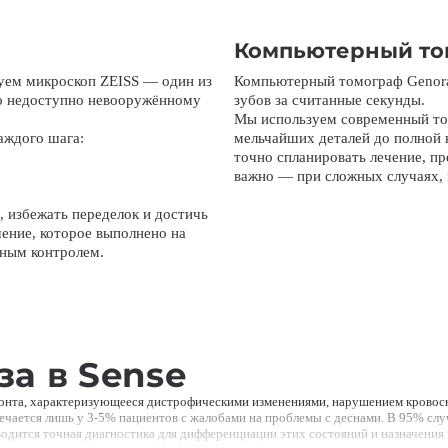
Компьютерный то
зуем микроскоп ZEISS — один из
Компьютерный томограф Genora
то недоступно невооружённому
зубов за считанные секунды.
Мы используем современный том
аждого шага:
мельчайших деталей до полной 
точно спланировать лечение, пр
важно — при сложных случаях, 
 избежать переделок и достичь
чение, которое выполнено на
ьным контролем.
а в Sense
донта, характеризующееся дистрофическими изменениями, нарушением кровос
чается лишь у 3-5% пациентов с жалобами на проблемы с деснами. В 95% случ
водится точная диагностика для дифференциации этих состояний и назначения