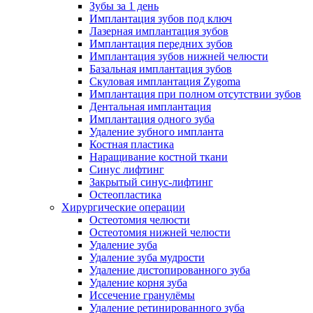
Зубы за 1 день
Имплантация зубов под ключ
Лазерная имплантация зубов
Имплантация передних зубов
Имплантация зубов нижней челюсти
Базальная имплантация зубов
Скуловая имплантация Zygoma
Имплантация при полном отсутствии зубов
Дентальная имплантация
Имплантация одного зуба
Удаление зубного импланта
Костная пластика
Наращивание костной ткани
Синус лифтинг
Закрытый синус-лифтинг
Остеопластика
Хирургические операции
Остеотомия челюсти
Остеотомия нижней челюсти
Удаление зуба
Удаление зуба мудрости
Удаление дистопированного зуба
Удаление корня зуба
Иссечение гранулёмы
Удаление ретинированного зуба