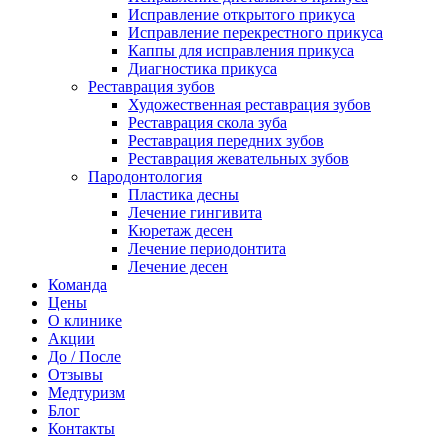
Исправление открытого прикуса
Исправление перекрестного прикуса
Каппы для исправления прикуса
Диагностика прикуса
Реставрация зубов
Художественная реставрация зубов
Реставрация скола зуба
Реставрация передних зубов
Реставрация жевательных зубов
Пародонтология
Пластика десны
Лечение гингивита
Кюретаж десен
Лечение периодонтита
Лечение десен
Команда
Цены
О клинике
Акции
До / После
Отзывы
Медтуризм
Блог
Контакты