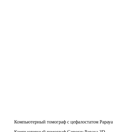
Компьютерный томограф с цефалостатом Рарауа
Компьютерный томограф Genoray Papaya 3D