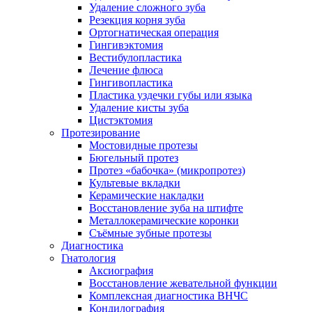
Удаление сложного зуба
Резекция корня зуба
Ортогнатическая операция
Гингивэктомия
Вестибулопластика
Лечение флюса
Гингивопластика
Пластика уздечки губы или языка
Удаление кисты зуба
Цистэктомия
Протезирование
Мостовидные протезы
Бюгельный протез
Протез «бабочка» (микропротез)
Культевые вкладки
Керамические накладки
Восстановление зуба на штифте
Металлокерамические коронки
Съёмные зубные протезы
Диагностика
Гнатология
Аксиография
Восстановление жевательной функции
Комплексная диагностика ВНЧС
Кондилография