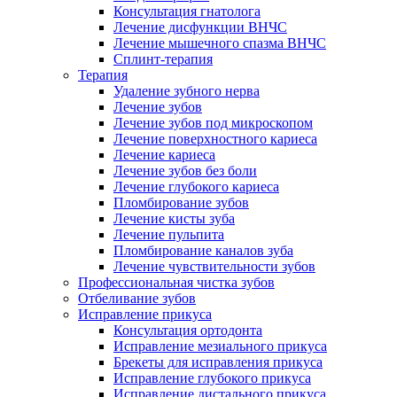
Консультация гнатолога
Лечение дисфункции ВНЧС
Лечение мышечного спазма ВНЧС
Сплинт-терапия
Терапия
Удаление зубного нерва
Лечение зубов
Лечение зубов под микроскопом
Лечение поверхностного кариеса
Лечение кариеса
Лечение зубов без боли
Лечение глубокого кариеса
Пломбирование зубов
Лечение кисты зуба
Лечение пульпита
Пломбирование каналов зуба
Лечение чувствительности зубов
Профессиональная чистка зубов
Отбеливание зубов
Исправление прикуса
Консультация ортодонта
Исправление мезиального прикуса
Брекеты для исправления прикуса
Исправление глубокого прикуса
Исправление дистального прикуса