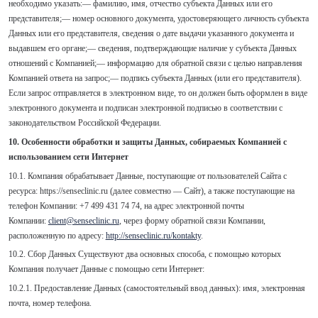
необходимо указать:— фамилию, имя, отчество субъекта Данных или его
представителя;— номер основного документа, удостоверяющего личность субъекта
Данных или его представителя, сведения о дате выдачи указанного документа и
выдавшем его органе;— сведения, подтверждающие наличие у субъекта Данных
отношений с Компанией;— информацию для обратной связи с целью направления
Компанией ответа на запрос;— подпись субъекта Данных (или его представителя).
Если запрос отправляется в электронном виде, то он должен быть оформлен в виде
электронного документа и подписан электронной подписью в соответствии с
законодательством Российской Федерации.
10. Особенности обработки и защиты Данных, собираемых Компанией с
использованием сети Интернет
10.1. Компания обрабатывает Данные, поступающие от пользователей Cайта с
ресурса: https://senseclinic.ru (далее совместно — Cайт), а также поступающие на
телефон Компании: +7 499 431 74 74, на адрес электронной почты
Компании:
client@senseclinic.ru
, через форму обратной связи Компании,
расположенную по адресу:
http://senseclinic.ru/kontakty
.
10.2. Сбор Данных Существуют два основных способа, с помощью которых
Компания получает Данные с помощью сети Интернет:
10.2.1. Предоставление Данных (самостоятельный ввод данных): имя, электронная
почта, номер телефона.