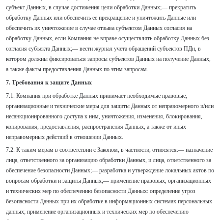
субъект Данных, в случае достижения цели обработки Данных;— прекратить
обработку Данных или обеспечить ее прекращение и уничтожить Данные или
обеспечить их уничтожение в случае отзыва субъектом Данных согласия на
обработку Данных, если Компания не вправе осуществлять обработку Данных без
согласия субъекта Данных;— вести журнал учета обращений субъектов ПДн, в
котором должны фиксироваться запросы субъектов Данных на получение Данных,
а также факты предоставления Данных по этим запросам.
7. Требования к защите Данных
7.1. Компания при обработке Данных принимает необходимые правовые,
организационные и технические меры для защиты Данных от неправомерного и/или
несанкционированного доступа к ним, уничтожения, изменения, блокирования,
копирования, предоставления, распространения Данных, а также от иных
неправомерных действий в отношении Данных.
7.2. К таким мерам в соответствии с Законом, в частности, относятся:— назначение
лица, ответственного за организацию обработки Данных, и лица, ответственного за
обеспечение безопасности Данных;— разработка и утверждение локальных актов по
вопросам обработки и защиты Данных;— применение правовых, организационных
и технических мер по обеспечению безопасности Данных: определение угроз
безопасности Данных при их обработке в информационных системах персональных
данных; применение организационных и технических мер по обеспечению