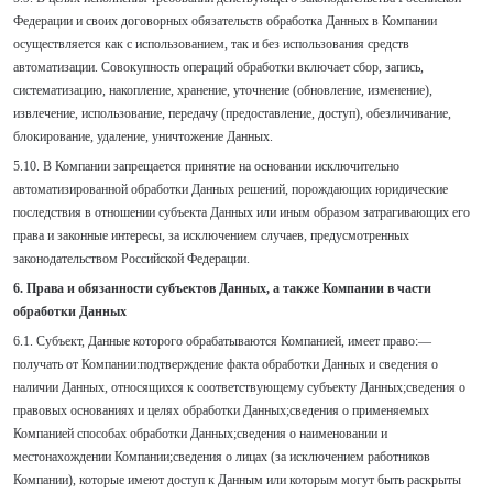
Федерации и своих договорных обязательств обработка Данных в Компании
осуществляется как с использованием, так и без использования средств
автоматизации. Совокупность операций обработки включает сбор, запись,
систематизацию, накопление, хранение, уточнение (обновление, изменение),
извлечение, использование, передачу (предоставление, доступ), обезличивание,
блокирование, удаление, уничтожение Данных.
5.10. В Компании запрещается принятие на основании исключительно
автоматизированной обработки Данных решений, порождающих юридические
последствия в отношении субъекта Данных или иным образом затрагивающих его
права и законные интересы, за исключением случаев, предусмотренных
законодательством Российской Федерации.
6. Права и обязанности субъектов Данных, а также Компании в части
обработки Данных
6.1. Субъект, Данные которого обрабатываются Компанией, имеет право:—
получать от Компании:подтверждение факта обработки Данных и сведения о
наличии Данных, относящихся к соответствующему субъекту Данных;сведения о
правовых основаниях и целях обработки Данных;сведения о применяемых
Компанией способах обработки Данных;сведения о наименовании и
местонахождении Компании;сведения о лицах (за исключением работников
Компании), которые имеют доступ к Данным или которым могут быть раскрыты