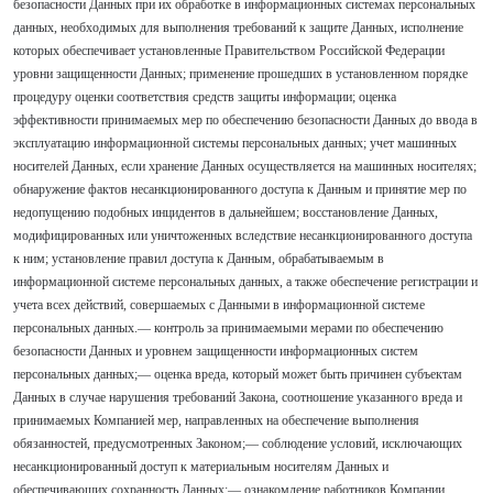
безопасности Данных при их обработке в информационных системах персональных
данных, необходимых для выполнения требований к защите Данных, исполнение
которых обеспечивает установленные Правительством Российской Федерации
уровни защищенности Данных; применение прошедших в установленном порядке
процедуру оценки соответствия средств защиты информации; оценка
эффективности принимаемых мер по обеспечению безопасности Данных до ввода в
эксплуатацию информационной системы персональных данных; учет машинных
носителей Данных, если хранение Данных осуществляется на машинных носителях;
обнаружение фактов несанкционированного доступа к Данным и принятие мер по
недопущению подобных инцидентов в дальнейшем; восстановление Данных,
модифицированных или уничтоженных вследствие несанкционированного доступа
к ним; установление правил доступа к Данным, обрабатываемым в
информационной системе персональных данных, а также обеспечение регистрации и
учета всех действий, совершаемых с Данными в информационной системе
персональных данных.— контроль за принимаемыми мерами по обеспечению
безопасности Данных и уровнем защищенности информационных систем
персональных данных;— оценка вреда, который может быть причинен субъектам
Данных в случае нарушения требований Закона, соотношение указанного вреда и
принимаемых Компанией мер, направленных на обеспечение выполнения
обязанностей, предусмотренных Законом;— соблюдение условий, исключающих
несанкционированный доступ к материальным носителям Данных и
обеспечивающих сохранность Данных;— ознакомление работников Компании,