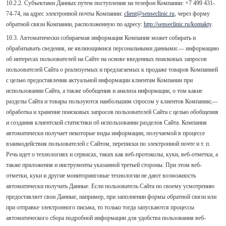
10.2.2. Субъектами Данных путем поступления на телефон Компании: +7 499 431-
74-74, на адрес электронной почты Компании:
client@senseclinic.ru
, через форму
обратной связи Компании, расположенную по адресу:
http://senseclinic.ru/
kontakty
.
10.3. Автоматически собираемая информация Компания может собирать и
обрабатывать сведения, не являющимися персональными данными:— информацию
об интересах пользователей на Сайте на основе введенных поисковых запросов
пользователей Сайта о реализуемых и предлагаемых к продаже товаров Компанией
с целью предоставления актуальной информации клиентам Компании при
использовании Сайта, а также обобщения и анализа информации, о том какие
разделы Сайта и товары пользуются наибольшим спросом у клиентов Компании;—
обработка и хранение поисковых запросов пользователей Сайта с целью обобщения
и создания клиентской статистики об использовании разделов Сайта. Компания
автоматически получает некоторые виды информации, получаемой в процессе
взаимодействия пользователей с Cайтом, переписки по электронной почте и т. п.
Речь идет о технологиях и сервисах, таких как веб-протоколы, куки, веб-отметки, а
также приложения и инструменты указанной третьей стороны. При этом веб-
отметки, куки и другие мониторинговые технологии не дают возможность
автоматически получать Данные. Если пользователь Сайта по своему усмотрению
предоставляет свои Данные, например, при заполнении формы обратной связи или
при отправке электронного письма, то только тогда запускаются процессы
автоматического сбора подробной информации для удобства пользования веб-