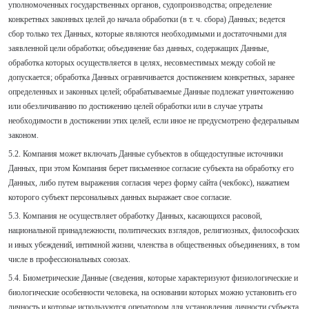
уполномоченных государственных органов, судопроизводства; определение
конкретных законных целей до начала обработки (в т. ч. сбора) Данных; ведется
сбор только тех Данных, которые являются необходимыми и достаточными для
заявленной цели обработки; объединение баз данных, содержащих Данные,
обработка которых осуществляется в целях, несовместимых между собой не
допускается; обработка Данных ограничивается достижением конкретных, заранее
определенных и законных целей; обрабатываемые Данные подлежат уничтожению
или обезличиванию по достижению целей обработки или в случае утраты
необходимости в достижении этих целей, если иное не предусмотрено федеральным
законом.
5.2. Компания может включать Данные субъектов в общедоступные источники
Данных, при этом Компания берет письменное согласие субъекта на обработку его
Данных, либо путем выражения согласия через форму сайта (чекбокс), нажатием
которого субъект персональных данных выражает свое согласие.
5.3. Компания не осуществляет обработку Данных, касающихся расовой,
национальной принадлежности, политических взглядов, религиозных, философских
и иных убеждений, интимной жизни, членства в общественных объединениях, в том
числе в профессиональных союзах.
5.4. Биометрические Данные (сведения, которые характеризуют физиологические и
биологические особенности человека, на основании которых можно установить его
личность и которые используются оператором для установления личности субъекта