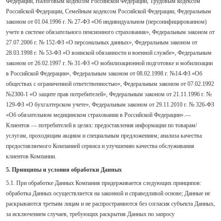
Федерации, Налоговым кодексом Российской Федерации, Трудовым кодексом
Российской Федерации, Семейным кодексом Российской Федерации, Федеральным
законом от 01.04.1996 г. № 27-ФЗ «Об индивидуальном (персонифицированном)
учете в системе обязательного пенсионного страхования», Федеральным законом от
27.07.2006 г. № 152-ФЗ «О персональных данных», Федеральным законом от
28.03.1998 г. № 53-ФЗ «О воинской обязанности и военной службе», Федеральным
законом от 26.02.1997 г. № 31-ФЗ «О мобилизационной подготовке и мобилизации
в Российской Федерации», Федеральным законом от 08.02.1998 г. №14-ФЗ «Об
обществах с ограниченной ответственностью», Федеральным законом от 07.02.1992
№2300-1 «О защите прав потребителей», Федеральным законом от 21.11.1996 г. №
129-ФЗ «О бухгалтерском учете», Федеральным законом от 29.11.2010 г. № 326-ФЗ
«Об обязательном медицинском страховании в Российской Федерации».—
Клиентов — потребителей в целях: предоставления информации по товарам/
услугам, проходящим акциям и специальным предложениям; анализа качества
предоставляемого Компанией сервиса и улучшению качества обслуживания
клиентов Компании.
5. Принципы и условия обработки Данных
5.1. При обработке Данных Компания придерживается следующих принципов:
обработка Данных осуществляется на законной и справедливой основе; Данные не
раскрываются третьим лицам и не распространяются без согласия субъекта Данных,
за исключением случаев, требующих раскрытия Данных по запросу