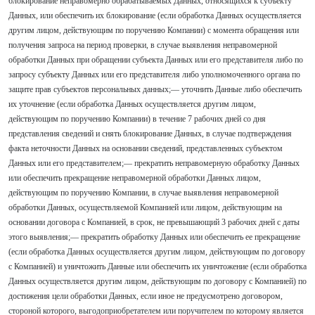
блокирование неправомерно обрабатываемых Данных, относящихся к субъекту
Данных, или обеспечить их блокирование (если обработка Данных осуществляется
другим лицом, действующим по поручению Компании) с момента обращения или
получения запроса на период проверки, в случае выявления неправомерной
обработки Данных при обращении субъекта Данных или его представителя либо по
запросу субъекту Данных или его представителя либо уполномоченного органа по
защите прав субъектов персональных данных;— уточнить Данные либо обеспечить
их уточнение (если обработка Данных осуществляется другим лицом,
действующим по поручению Компании) в течение 7 рабочих дней со дня
представления сведений и снять блокирование Данных, в случае подтверждения
факта неточности Данных на основании сведений, представленных субъектом
Данных или его представителем;— прекратить неправомерную обработку Данных
или обеспечить прекращение неправомерной обработки Данных лицом,
действующим по поручению Компании, в случае выявления неправомерной
обработки Данных, осуществляемой Компанией или лицом, действующим на
основании договора с Компанией, в срок, не превышающий 3 рабочих дней с даты
этого выявления;— прекратить обработку Данных или обеспечить ее прекращение
(если обработка Данных осуществляется другим лицом, действующим по договору
с Компанией) и уничтожить Данные или обеспечить их уничтожение (если обработка
Данных осуществляется другим лицом, действующим по договору с Компанией) по
достижения цели обработки Данных, если иное не предусмотрено договором,
стороной которого, выгодоприобретателем или поручителем по которому является