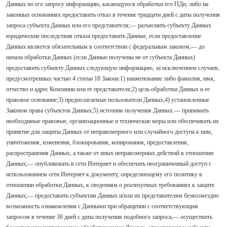
Данных по его запросу информацию, касающуюся обработки его ПДн, либо на
законных основаниях предоставить отказ в течение тридцати дней с даты получения
запроса субъекта Данных или его представителя;— разъяснить субъекту Данных
юридические последствия отказа предоставить Данные, если предоставление
Данных является обязательным в соответствии с федеральным законом;— до
начала обработки Данных (если Данные получены не от субъекта Данных)
предоставить субъекту Данных следующую информацию, за исключением случаев,
предусмотренных частью 4 статьи 18 Закона:1) наименование либо фамилия, имя,
отчество и адрес Компании или ее представителя;2) цель обработки Данных и ее
правовое основание;3) предполагаемые пользователи Данных;4) установленные
Законом права субъектов Данных;5) источник получения Данных.— принимать
необходимые правовые, организационные и технические меры или обеспечивать их
принятие для защиты Данных от неправомерного или случайного доступа к ним,
уничтожения, изменения, блокирования, копирования, предоставления,
распространения Данных, а также от иных неправомерных действий в отношении
Данных;— опубликовать в сети Интернет и обеспечить неограниченный доступ с
использованием сети Интернет к документу, определяющему его политику в
отношении обработки Данных, к сведениям о реализуемых требованиях к защите
Данных;— предоставить субъектам Данных и/или их представителям безвозмездно
возможность ознакомления с Данными при обращении с соответствующим
запросом в течение 30 дней с даты получения подобного запроса;— осуществить