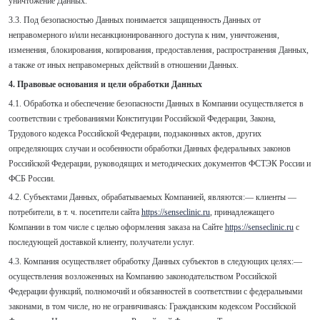
уничтожение Данных.
3.3. Под безопасностью Данных понимается защищенность Данных от
неправомерного и/или несанкционированного доступа к ним, уничтожения,
изменения, блокирования, копирования, предоставления, распространения Данных,
а также от иных неправомерных действий в отношении Данных.
4. Правовые основания и цели обработки Данных
4.1. Обработка и обеспечение безопасности Данных в Компании осуществляется в
соответствии с требованиями Конституции Российской Федерации, Закона,
Трудового кодекса Российской Федерации, подзаконных актов, других
определяющих случаи и особенности обработки Данных федеральных законов
Российской Федерации, руководящих и методических документов ФСТЭК России и
ФСБ России.
4.2. Субъектами Данных, обрабатываемых Компанией, являются:— клиенты —
потребители, в т. ч. посетители сайта
https://senseclinic.ru
, принадлежащего
Компании в том числе с целью оформления заказа на Сайте
https://senseclinic.ru
с
последующей доставкой клиенту, получатели услуг.
4.3. Компания осуществляет обработку Данных субъектов в следующих целях:—
осуществления возложенных на Компанию законодательством Российской
Федерации функций, полномочий и обязанностей в соответствии с федеральными
законами, в том числе, но не ограничиваясь: Гражданским кодексом Российской