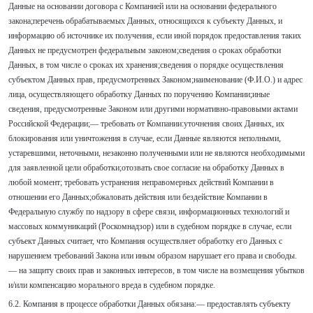
Данные на основании договора с Компанией или на основании федерального
закона;перечень обрабатываемых Данных, относящихся к субъекту Данных, и
информацию об источнике их получения, если иной порядок предоставления таких
Данных не предусмотрен федеральным законом;сведения о сроках обработки
Данных, в том числе о сроках их хранения;сведения о порядке осуществления
субъектом Данных прав, предусмотренных Законом;наименование (Ф.И.О.) и адрес
лица, осуществляющего обработку Данных по поручению Компании;иные
сведения, предусмотренные Законом или другими нормативно-правовыми актами
Российской Федерации;— требовать от Компании:уточнения своих Данных, их
блокирования или уничтожения в случае, если Данные являются неполными,
устаревшими, неточными, незаконно полученными или не являются необходимыми
для заявленной цели обработки;отозвать свое согласие на обработку Данных в
любой момент; требовать устранения неправомерных действий Компании в
отношении его Данных;обжаловать действия или бездействие Компании в
Федеральную службу по надзору в сфере связи, информационных технологий и
массовых коммуникаций (Роскомнадзор) или в судебном порядке в случае, если
субъект Данных считает, что Компания осуществляет обработку его Данных с
нарушением требований Закона или иным образом нарушает его права и свободы.
— на защиту своих прав и законных интересов, в том числе на возмещения убытков
и/или компенсацию морального вреда в судебном порядке.
6.2. Компания в процессе обработки Данных обязана:— предоставлять субъекту