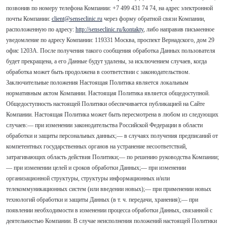
позвонив по номеру телефона Компании: +7 499 431 74 74, на адрес электронной
почты Компании:
client@senseclinic.ru
через форму обратной связи Компании,
расположенную по адресу:
http://senseclinic.ru/
kontakty
, либо направив письменное
уведомление по адресу Компании: 119331 Москва, проспект Вернадского, дом 29
офис 1203А. После получения такого сообщения обработка Данных пользователя
будет прекращена, а его Данные будут удалены, за исключением случаев, когда
обработка может быть продолжена в соответствии с законодательством.
Заключительные положения Настоящая Политика является локальным
нормативным актом Компании. Настоящая Политика является общедоступной.
Общедоступность настоящей Политики обеспечивается публикацией на Сайте
Компании. Настоящая Политика может быть пересмотрена в любом из следующих
случаев:— при изменении законодательства Российской Федерации в области
обработки и защиты персональных данных;— в случаях получения предписаний от
компетентных государственных органов на устранение несоответствий,
затрагивающих область действия Политики;— по решению руководства Компании;
— при изменении целей и сроков обработки Данных;— при изменении
организационной структуры, структуры информационных и/или
телекоммуникационных систем (или введении новых);— при применении новых
технологий обработки и защиты Данных (в т. ч. передачи, хранения);— при
появлении необходимости в изменении процесса обработки Данных, связанной с
деятельностью Компании. В случае неисполнения положений настоящей Политики