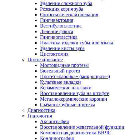
Удаление сложного зуба
Резекция корня зуба
Ортогнатическая операция
Гингивэктомия
Вестибулопластика
Лечение флюса
Гингивопластика
Пластика уздечки губы или языка
Удаление кисты зуба
Цистэктомия
Протезирование
Мостовидные протезы
Бюгельный протез
Протез «бабочка» (микропротез)
Культевые вкладки
Керамические накладки
Восстановление зуба на штифте
Металлокерамические коронки
Съёмные зубные протезы
Диагностика
Гнатология
Аксиография
Восстановление жевательной функции
Комплексная диагностика ВНЧС
Кондилография