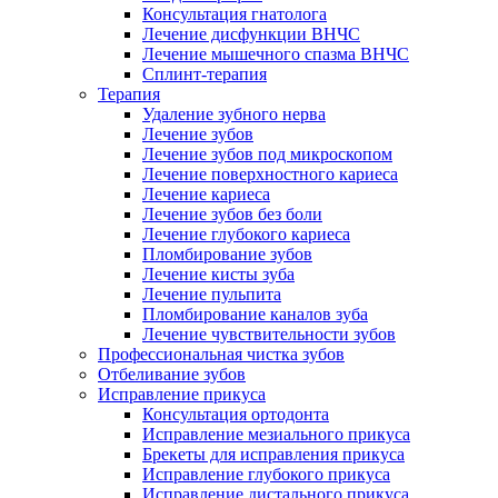
Консультация гнатолога
Лечение дисфункции ВНЧС
Лечение мышечного спазма ВНЧС
Сплинт-терапия
Терапия
Удаление зубного нерва
Лечение зубов
Лечение зубов под микроскопом
Лечение поверхностного кариеса
Лечение кариеса
Лечение зубов без боли
Лечение глубокого кариеса
Пломбирование зубов
Лечение кисты зуба
Лечение пульпита
Пломбирование каналов зуба
Лечение чувствительности зубов
Профессиональная чистка зубов
Отбеливание зубов
Исправление прикуса
Консультация ортодонта
Исправление мезиального прикуса
Брекеты для исправления прикуса
Исправление глубокого прикуса
Исправление дистального прикуса