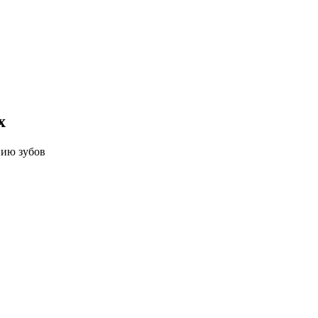
х
нию зубов