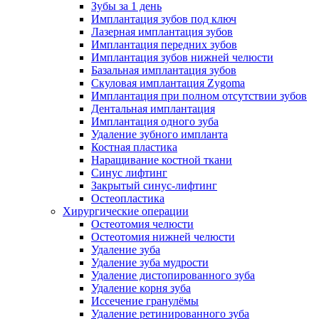
Зубы за 1 день
Имплантация зубов под ключ
Лазерная имплантация зубов
Имплантация передних зубов
Имплантация зубов нижней челюсти
Базальная имплантация зубов
Скуловая имплантация Zygoma
Имплантация при полном отсутствии зубов
Дентальная имплантация
Имплантация одного зуба
Удаление зубного импланта
Костная пластика
Наращивание костной ткани
Синус лифтинг
Закрытый синус-лифтинг
Остеопластика
Хирургические операции
Остеотомия челюсти
Остеотомия нижней челюсти
Удаление зуба
Удаление зуба мудрости
Удаление дистопированного зуба
Удаление корня зуба
Иссечение гранулёмы
Удаление ретинированного зуба