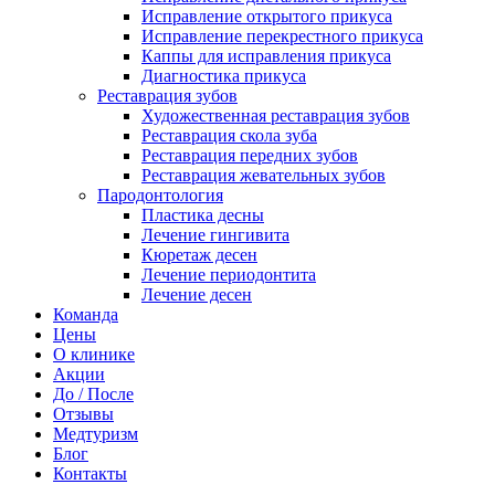
Исправление открытого прикуса
Исправление перекрестного прикуса
Каппы для исправления прикуса
Диагностика прикуса
Реставрация зубов
Художественная реставрация зубов
Реставрация скола зуба
Реставрация передних зубов
Реставрация жевательных зубов
Пародонтология
Пластика десны
Лечение гингивита
Кюретаж десен
Лечение периодонтита
Лечение десен
Команда
Цены
О клинике
Акции
До / После
Отзывы
Медтуризм
Блог
Контакты