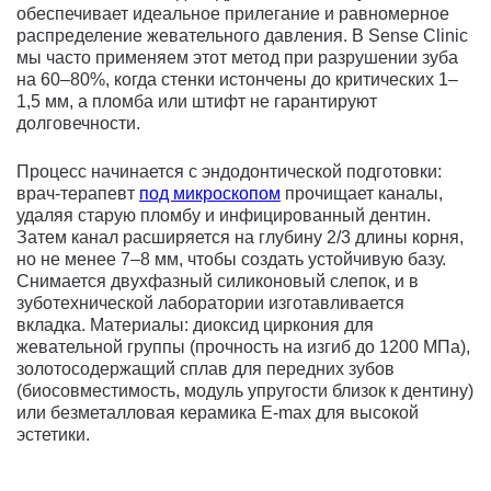
обеспечивает идеальное прилегание и равномерное
распределение жевательного давления. В Sense Clinic
мы часто применяем этот метод при разрушении зуба
на 60–80%, когда стенки истончены до критических 1–
1,5 мм, а пломба или штифт не гарантируют
долговечности.
Процесс начинается с эндодонтической подготовки:
врач-терапевт
под микроскопом
прочищает каналы,
удаляя старую пломбу и инфицированный дентин.
Затем канал расширяется на глубину 2/3 длины корня,
но не менее 7–8 мм, чтобы создать устойчивую базу.
Снимается двухфазный силиконовый слепок, и в
зуботехнической лаборатории изготавливается
вкладка. Материалы: диоксид циркония для
жевательной группы (прочность на изгиб до 1200 МПа),
золотосодержащий сплав для передних зубов
(биосовместимость, модуль упругости близок к дентину)
или безметалловая керамика E-max для высокой
эстетики.