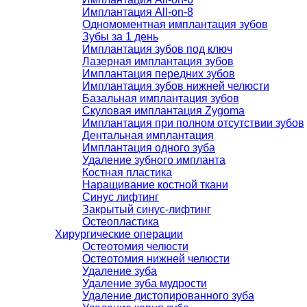
Имплантация All-on-8
Одномоментная имплантация зубов
Зубы за 1 день
Имплантация зубов под ключ
Лазерная имплантация зубов
Имплантация передних зубов
Имплантация зубов нижней челюсти
Базальная имплантация зубов
Скуловая имплантация Zygoma
Имплантация при полном отсутствии зубов
Дентальная имплантация
Имплантация одного зуба
Удаление зубного импланта
Костная пластика
Наращивание костной ткани
Синус лифтинг
Закрытый синус-лифтинг
Остеопластика
Хирургические операции
Остеотомия челюсти
Остеотомия нижней челюсти
Удаление зуба
Удаление зуба мудрости
Удаление дистопированного зуба