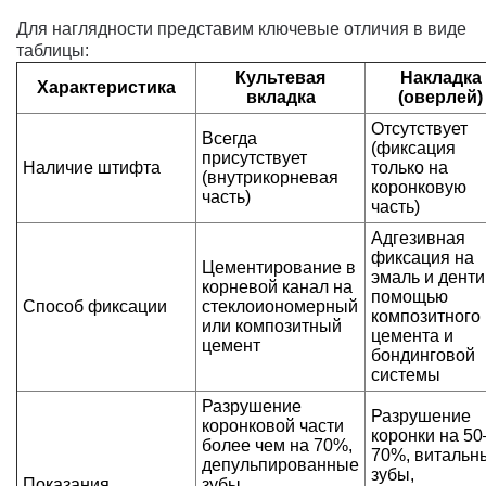
Для наглядности представим ключевые отличия в виде
таблицы:
Культевая
Накладка
Характеристика
вкладка
(оверлей)
Отсутствует
Всегда
(фиксация
присутствует
Наличие штифта
только на
(внутрикорневая
коронковую
часть)
часть)
Адгезивная
фиксация на
Цементирование в
эмаль и денти
корневой канал на
помощью
Способ фиксации
стеклоиономерный
композитного
или композитный
цемента и
цемент
бондинговой
системы
Разрушение
Разрушение
коронковой части
коронки на 50
более чем на 70%,
70%, витальн
депульпированные
зубы,
Показания
зубы,