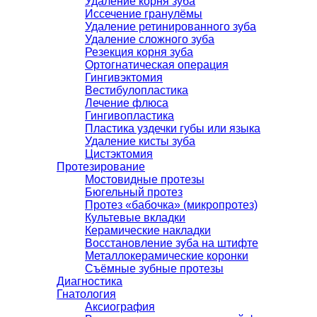
Удаление корня зуба
Иссечение гранулёмы
Удаление ретинированного зуба
Удаление сложного зуба
Резекция корня зуба
Ортогнатическая операция
Гингивэктомия
Вестибулопластика
Лечение флюса
Гингивопластика
Пластика уздечки губы или языка
Удаление кисты зуба
Цистэктомия
Протезирование
Мостовидные протезы
Бюгельный протез
Протез «бабочка» (микропротез)
Культевые вкладки
Керамические накладки
Восстановление зуба на штифте
Металлокерамические коронки
Съёмные зубные протезы
Диагностика
Гнатология
Аксиография