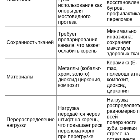
восстановлен
использование как
бугров,
опоры для
профилактика
мостовидного
переломов
протеза
Минимально
Требует
инвазивна:
препарирования
Сохранность тканей
сохраняет
канала, что может
максимум
ослабить корень
здоровых тка
Керамика (E-
Металлы (кобальт-
max,
хром, золото),
полевошпатна
Материалы
диоксид циркония,
композит,
композит
диоксид
циркония
Нагрузка
распределяет
Нагрузка
равномерно п
передаётся через
всей
Перераспределение
штифт на корень,
поверхности
нагрузки
что повышает риск
зуба, снижая
перелома корня
стресс на
при перегрузке
оставшиеся