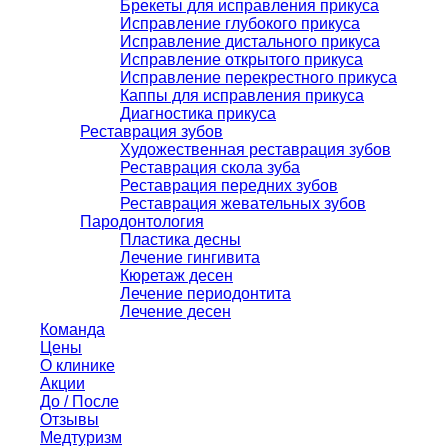
Брекеты для исправления прикуса
Исправление глубокого прикуса
Исправление дистального прикуса
Исправление открытого прикуса
Исправление перекрестного прикуса
Каппы для исправления прикуса
Диагностика прикуса
Реставрация зубов
Художественная реставрация зубов
Реставрация скола зуба
Реставрация передних зубов
Реставрация жевательных зубов
Пародонтология
Пластика десны
Лечение гингивита
Кюретаж десен
Лечение периодонтита
Лечение десен
Команда
Цены
О клинике
Акции
До / После
Отзывы
Медтуризм