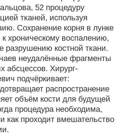
Удальцова, 52 процедуру
цией тканей, используя
зию. Сохранение корня в лунке
 к хроническому воспалению,
же разрушению костной ткани.
учаев неудалённые фрагменты
х абсцессов. Хирург-
вич подчёркивает:
едотвращает распространение
няет объём кости для будущей
огда процедура необходима,
 и как проходит вмешательство
ии.