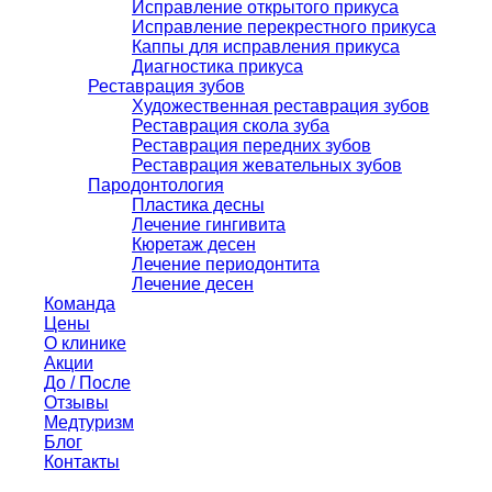
Исправление открытого прикуса
Исправление перекрестного прикуса
Каппы для исправления прикуса
Диагностика прикуса
Реставрация зубов
Художественная реставрация зубов
Реставрация скола зуба
Реставрация передних зубов
Реставрация жевательных зубов
Пародонтология
Пластика десны
Лечение гингивита
Кюретаж десен
Лечение периодонтита
Лечение десен
Команда
Цены
О клинике
Акции
До / После
Отзывы
Медтуризм
Блог
Контакты