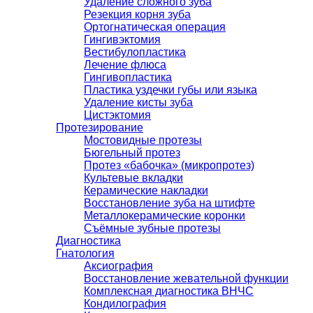
Удаление сложного зуба
Резекция корня зуба
Ортогнатическая операция
Гингивэктомия
Вестибулопластика
Лечение флюса
Гингивопластика
Пластика уздечки губы или языка
Удаление кисты зуба
Цистэктомия
Протезирование
Мостовидные протезы
Бюгельный протез
Протез «бабочка» (микропротез)
Культевые вкладки
Керамические накладки
Восстановление зуба на штифте
Металлокерамические коронки
Съёмные зубные протезы
Диагностика
Гнатология
Аксиография
Восстановление жевательной функции
Комплексная диагностика ВНЧС
Кондилография