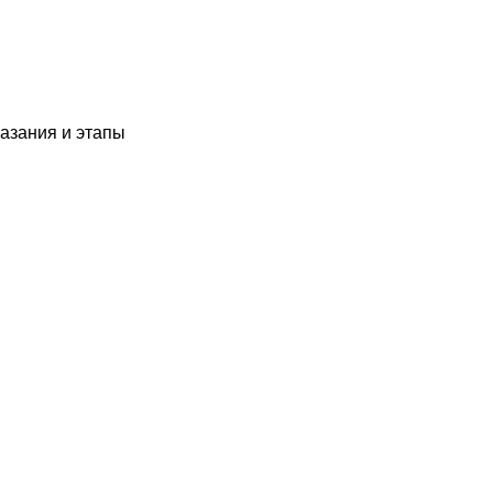
казания и этапы
уба:
пы