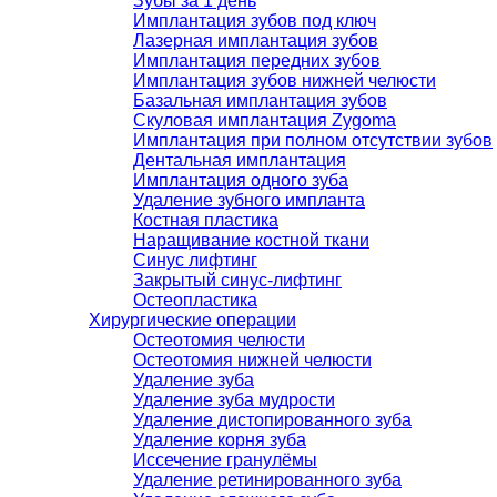
Зубы за 1 день
Имплантация зубов под ключ
Лазерная имплантация зубов
Имплантация передних зубов
Имплантация зубов нижней челюсти
Базальная имплантация зубов
Скуловая имплантация Zygoma
Имплантация при полном отсутствии зубов
Дентальная имплантация
Имплантация одного зуба
Удаление зубного импланта
Костная пластика
Наращивание костной ткани
Синус лифтинг
Закрытый синус-лифтинг
Остеопластика
Хирургические операции
Остеотомия челюсти
Остеотомия нижней челюсти
Удаление зуба
Удаление зуба мудрости
Удаление дистопированного зуба
Удаление корня зуба
Иссечение гранулёмы
Удаление ретинированного зуба