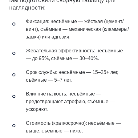
Мы подготовили сводную таблицу для
наглядности:
Фиксация:
несъёмные — жёсткая (цемент/
винт), съёмные — механическая (кламмеры/
замки) или адгезия.
Жевательная эффективность:
несъёмные
— до 95%, съёмные — 30–40%.
Срок службы:
несъёмные — 15–25+ лет,
съёмные — 5–7 лет.
Влияние на кость:
несъёмные —
предотвращают атрофию, съёмные —
ускоряют.
Стоимость (краткосрочно):
несъёмные —
выше, съёмные — ниже.