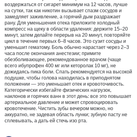
воздержаться от сигарет минимум на 12 часов, лучше
на сутки, так как никотин вызывает спазм сосудов и
замедляет заживление, а горячий дым раздражает
рану. Для уменьшения отека приложите холодный
компресс на щеку в области удаления: держите 15–20
минут, затем делайте перерыв на 20 минут, повторяйте
цикл в течение первых 6–8 часов. Это сузит сосуды и
уменьшит гематому. Боль обычно нарастает через 2–3
часа после окончания анестезии; примите
обезболивающее, рекомендованное врачом (чаще
всего ибупрофен 400 мг или кеторолак 10 мг), не
дожидаясь пика боли. Спать рекомендуется на высокой
подушке, чтобы голова находилась в приподнятом
положении — это уменьшает отек и кровоточивость.
Категорически избегайте физических нагрузок,
наклонов и горячих ванн в этот день: все это повышает
артериальное давление и может спровоцировать
кровотечение. Чистить зубы вечером можно, но
аккуратно, не задевая область лунки; зубную пасту не
сплевывать, а дать ей стечь изо рта.