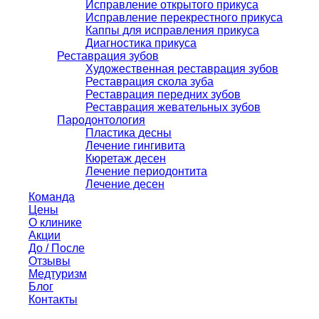
Исправление открытого прикуса
Исправление перекрестного прикуса
Каппы для исправления прикуса
Диагностика прикуса
Реставрация зубов
Художественная реставрация зубов
Реставрация скола зуба
Реставрация передних зубов
Реставрация жевательных зубов
Пародонтология
Пластика десны
Лечение гингивита
Кюретаж десен
Лечение периодонтита
Лечение десен
Команда
Цены
О клинике
Акции
До / После
Отзывы
Медтуризм
Блог
Контакты