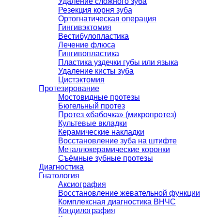
Удаление сложного зуба
Резекция корня зуба
Ортогнатическая операция
Гингивэктомия
Вестибулопластика
Лечение флюса
Гингивопластика
Пластика уздечки губы или языка
Удаление кисты зуба
Цистэктомия
Протезирование
Мостовидные протезы
Бюгельный протез
Протез «бабочка» (микропротез)
Культевые вкладки
Керамические накладки
Восстановление зуба на штифте
Металлокерамические коронки
Съёмные зубные протезы
Диагностика
Гнатология
Аксиография
Восстановление жевательной функции
Комплексная диагностика ВНЧС
Кондилография