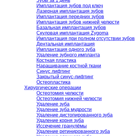
Зубы за 1 день
Имплантация зубов под ключ
Лазерная имплантация зубов
Имплантация передних зубов
Имплантация зубов нижней челюсти
Базальная имплантация зубов
Скуловая имплантация Zygoma
Имплантация при полном отсутствии зубов
Дентальная имплантация
Имплантация одного зуба
Удаление зубного импланта
Костная пластика
Наращивание костной ткани
Синус лифтинг
Закрытый синус-лифтинг
Остеопластика
Хирургические операции
Остеотомия челюсти
Остеотомия нижней челюсти
Удаление зуба
Удаление зуба мудрости
Удаление дистопированного зуба
Удаление корня зуба
Иссечение гранулёмы
Удаление ретинированного зуба