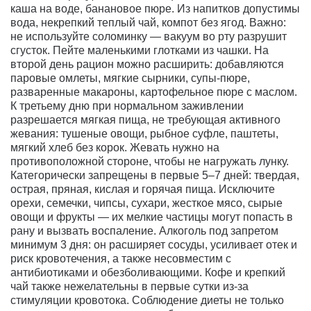
каша на воде, банановое пюре. Из напитков допустимы
вода, некрепкий теплый чай, компот без ягод. Важно:
не используйте соломинку — вакуум во рту разрушит
сгусток. Пейте маленькими глотками из чашки. На
второй день рацион можно расширить: добавляются
паровые омлеты, мягкие сырники, супы-пюре,
разваренные макароны, картофельное пюре с маслом.
К третьему дню при нормальном заживлении
разрешается мягкая пища, не требующая активного
жевания: тушеные овощи, рыбное суфле, паштеты,
мягкий хлеб без корок. Жевать нужно на
противоположной стороне, чтобы не нагружать лунку.
Категорически запрещены в первые 5–7 дней: твердая,
острая, пряная, кислая и горячая пища. Исключите
орехи, семечки, чипсы, сухари, жесткое мясо, сырые
овощи и фрукты — их мелкие частицы могут попасть в
рану и вызвать воспаление. Алкоголь под запретом
минимум 3 дня: он расширяет сосуды, усиливает отек и
риск кровотечения, а также несовместим с
антибиотиками и обезболивающими. Кофе и крепкий
чай также нежелательны в первые сутки из-за
стимуляции кровотока. Соблюдение диеты не только