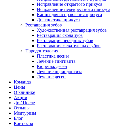
Исправление открытого прикуса
Исправление перекрестного прикуса
Каппы для исправления прикуса
Диагностика прикуса
Реставрация зубов
Художественная реставрация зубов
Реставрация скола зуба
Реставрация передних зубов
Реставрация жевательных зубов
Пародонтология
Пластика десны
Лечение гингивита
Кюретаж десен
Лечение периодонтита
Лечение десен
Команда
Цены
О клинике
Акции
До / После
Отзывы
Медтуризм
Блог
Контакты