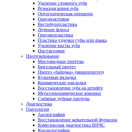
Удаление сложного зуба
Резекция корня зуба
Ортогнатическая операция
Гингивэктомия
Вестибулопластика
Лечение флюса
Гингивопластика
Пластика уздечки губы или языка
Удаление кисты зуба
Цистэктомия
Протезирование
Мостовидные протезы
Бюгельный протез
Протез «бабочка» (микропротез)
Культевые вкладки
Керамические накладки
Восстановление зуба на штифте
Металлокерамические коронки
Съёмные зубные протезы
Диагностика
Гнатология
Аксиография
Восстановление жевательной функции
Комплексная диагностика ВНЧС
Кондилография