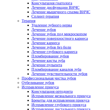
Консультация гнатолога
Лечение дисфункции ВНЧС
Лечение мышечного спазма ВНЧС
Сплинт-терапия
Терапия
Удаление зубного нерва
Лечение зубов
Лечение зубов под микроскопом
Лечение поверхностного кариеса
Лечение кариеса
Лечение зубов без боли
Лечение глубокого кариеса
Пломбирование зубов
Лечение кисты зуба
Лечение пульпита
Пломбирование каналов зуба
Лечение чувствительности зубов
Профессиональная чистка зубов
Отбеливание зубов
Исправление прикуса
Консультация ортодонта
Исправление мезиального прикуса
Брекеты для исправления прикуса
Исправление глубокого прикуса
Исправление дистального прикуса