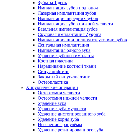
Зубы за 1 день
Имплантация зубов под ключ
Лазерная имплантация зубов
Имплантация передних зубов
Имплантация зубов нижней челюсти
Базальная имплантация зубов
Скуловая имплантация Zygoma
Имплантация при полном отсутствии зубов
Дентальная имплантация
Имплантация одного зуба
Удаление зубного импланта
Костная пластика
Наращивание костной ткани
Синус лифтинг
Закрытый синус-лифтинг
Остеопластика
Хирургические операции
Остеотомия челюсти
Остеотомия нижней челюсти
Удаление зуба
Удаление зуба мудрости
Удаление дистопированного зуба
Удаление корня зуба
Иссечение гранулёмы
Удаление ретинированного зуба