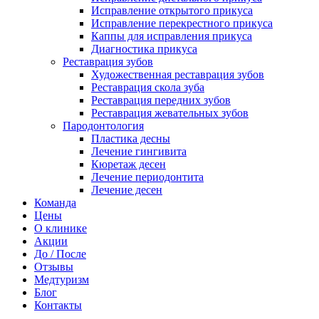
Исправление открытого прикуса
Исправление перекрестного прикуса
Каппы для исправления прикуса
Диагностика прикуса
Реставрация зубов
Художественная реставрация зубов
Реставрация скола зуба
Реставрация передних зубов
Реставрация жевательных зубов
Пародонтология
Пластика десны
Лечение гингивита
Кюретаж десен
Лечение периодонтита
Лечение десен
Команда
Цены
О клинике
Акции
До / После
Отзывы
Медтуризм
Блог
Контакты