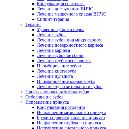
Консультация гнатолога
Лечение дисфункции ВНЧС
Лечение мышечного спазма ВНЧС
Сплинт-терапия
Терапия
Удаление зубного нерва
Лечение зубов
Лечение зубов под микроскопом
Лечение поверхностного кариеса
Лечение кариеса
Лечение зубов без боли
Лечение глубокого кариеса
Пломбирование зубов
Лечение кисты зуба
Лечение пульпита
Пломбирование каналов зуба
Лечение чувствительности зубов
Профессиональная чистка зубов
Отбеливание зубов
Исправление прикуса
Консультация ортодонта
Исправление мезиального прикуса
Брекеты для исправления прикуса
Исправление глубокого прикуса
Исправление дистального прикуса