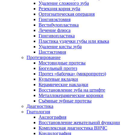
Удаление сложного зуба
Резекция корня зуба
Ортогнатическая операция
Гингивэктомия
Вестибулопластика
Лечение флюса
Гингивопластика
Пластика уздечки губы или языка
Удаление кисты зуба
Цистэктомия
Протезирование
Мостовидные протезы
Бюгельный протез
Протез «бабочка» (микропротез)
Культевые вкладки
Керамические накладки
Восстановление зуба на штифте
Металлокерамические коронки
Съёмные зубные протезы
Диагностика
Гнатология
Аксиография
Восстановление жевательной функции
Комплексная диагностика ВНЧС
Кондилография