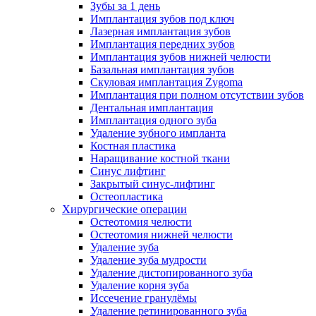
Зубы за 1 день
Имплантация зубов под ключ
Лазерная имплантация зубов
Имплантация передних зубов
Имплантация зубов нижней челюсти
Базальная имплантация зубов
Скуловая имплантация Zygoma
Имплантация при полном отсутствии зубов
Дентальная имплантация
Имплантация одного зуба
Удаление зубного импланта
Костная пластика
Наращивание костной ткани
Синус лифтинг
Закрытый синус-лифтинг
Остеопластика
Хирургические операции
Остеотомия челюсти
Остеотомия нижней челюсти
Удаление зуба
Удаление зуба мудрости
Удаление дистопированного зуба
Удаление корня зуба
Иссечение гранулёмы
Удаление ретинированного зуба