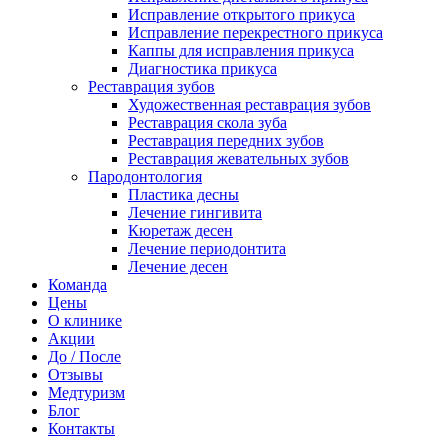
Исправление открытого прикуса
Исправление перекрестного прикуса
Каппы для исправления прикуса
Диагностика прикуса
Реставрация зубов
Художественная реставрация зубов
Реставрация скола зуба
Реставрация передних зубов
Реставрация жевательных зубов
Пародонтология
Пластика десны
Лечение гингивита
Кюретаж десен
Лечение периодонтита
Лечение десен
Команда
Цены
О клинике
Акции
До / После
Отзывы
Медтуризм
Блог
Контакты