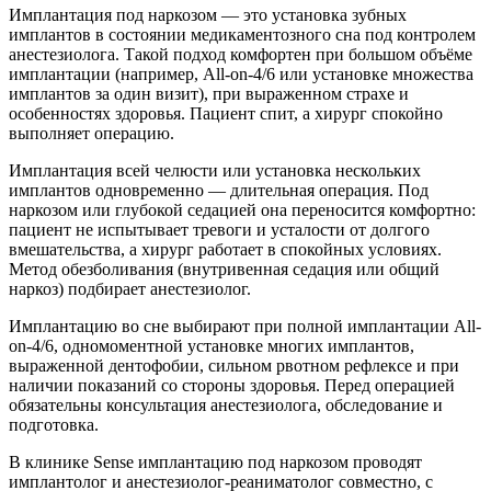
Имплантация под наркозом — это установка зубных
имплантов в состоянии медикаментозного сна под контролем
анестезиолога. Такой подход комфортен при большом объёме
имплантации (например, All-on-4/6 или установке множества
имплантов за один визит), при выраженном страхе и
особенностях здоровья. Пациент спит, а хирург спокойно
выполняет операцию.
Имплантация всей челюсти или установка нескольких
имплантов одновременно — длительная операция. Под
наркозом или глубокой седацией она переносится комфортно:
пациент не испытывает тревоги и усталости от долгого
вмешательства, а хирург работает в спокойных условиях.
Метод обезболивания (внутривенная седация или общий
наркоз) подбирает анестезиолог.
Имплантацию во сне выбирают при полной имплантации All-
on-4/6, одномоментной установке многих имплантов,
выраженной дентофобии, сильном рвотном рефлексе и при
наличии показаний со стороны здоровья. Перед операцией
обязательны консультация анестезиолога, обследование и
подготовка.
В клинике Sense имплантацию под наркозом проводят
имплантолог и анестезиолог-реаниматолог совместно, с