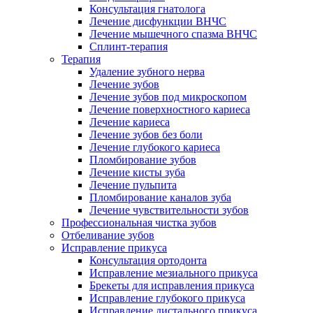
Консультация гнатолога
Лечение дисфункции ВНЧС
Лечение мышечного спазма ВНЧС
Сплинт-терапия
Терапия
Удаление зубного нерва
Лечение зубов
Лечение зубов под микроскопом
Лечение поверхностного кариеса
Лечение кариеса
Лечение зубов без боли
Лечение глубокого кариеса
Пломбирование зубов
Лечение кисты зуба
Лечение пульпита
Пломбирование каналов зуба
Лечение чувствительности зубов
Профессиональная чистка зубов
Отбеливание зубов
Исправление прикуса
Консультация ортодонта
Исправление мезиального прикуса
Брекеты для исправления прикуса
Исправление глубокого прикуса
Исправление дистального прикуса