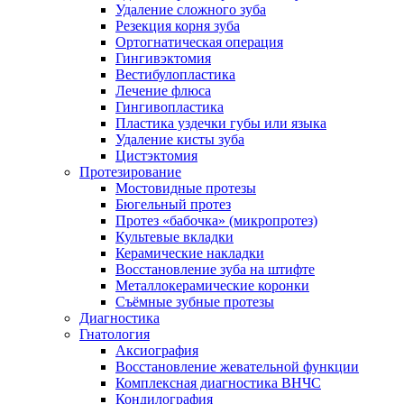
Удаление сложного зуба
Резекция корня зуба
Ортогнатическая операция
Гингивэктомия
Вестибулопластика
Лечение флюса
Гингивопластика
Пластика уздечки губы или языка
Удаление кисты зуба
Цистэктомия
Протезирование
Мостовидные протезы
Бюгельный протез
Протез «бабочка» (микропротез)
Культевые вкладки
Керамические накладки
Восстановление зуба на штифте
Металлокерамические коронки
Съёмные зубные протезы
Диагностика
Гнатология
Аксиография
Восстановление жевательной функции
Комплексная диагностика ВНЧС
Кондилография