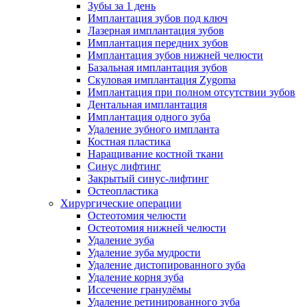
Зубы за 1 день
Имплантация зубов под ключ
Лазерная имплантация зубов
Имплантация передних зубов
Имплантация зубов нижней челюсти
Базальная имплантация зубов
Скуловая имплантация Zygoma
Имплантация при полном отсутствии зубов
Дентальная имплантация
Имплантация одного зуба
Удаление зубного импланта
Костная пластика
Наращивание костной ткани
Синус лифтинг
Закрытый синус-лифтинг
Остеопластика
Хирургические операции
Остеотомия челюсти
Остеотомия нижней челюсти
Удаление зуба
Удаление зуба мудрости
Удаление дистопированного зуба
Удаление корня зуба
Иссечение гранулёмы
Удаление ретинированного зуба