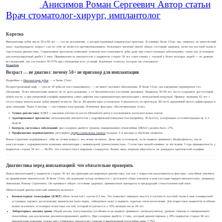
Анисимов Роман Сергеевич
Автор статьи
Врач стоматолог-хирург, имплантолог
Коротко
Имплантация зубов после 50 и 60 лет — это не исключение, а распространённая клиническая практика. В клинике Sense Clinic мы, опираясь на многолетний
опыт, подтверждаем: возраст сам по себе не является противопоказанием. Решающее значение имеют общее состояние здоровья, качество костной ткани и
тщательная диагностика. Современные протоколы позволяют успешно восстанавливать зубы даже при сопутствующих заболеваниях, таких как остеопороз
или контролируемый диабет 2 типа. Приживаемость имплантатов у пациентов старше 50 лет сопоставима с таковой у более молодых людей — по данным
исследований, она составляет 95–97% при соблюдении всех условий. Ключевые аспекты, которые мы учитываем:
Подробнее
Возраст — не диагноз: почему 50+ не приговор для имплантации
Подробнее о
Имплантация зубов
— в Sense Clinic.
Распространённый миф — «после 50 зубы не восстанавливают» — не имеет научного обоснования. В Sense Clinic мы ежедневно опровергаем это
убеждение. Успех имплантации зависит не от даты рождения, а от биологического состояния организма. Пациенты 50–60 лет часто сохраняют достаточный
объём кости, а при умеренной атрофии применяем синус-лифтинг или одномоментную имплантацию с немедленной нагрузкой. Пример: женщина 62 лет с
отсутствием жевательных зубов нижней челюсти. После 3D-диагностики установлено 4 имплантата по протоколу All-on-4, временный протез зафиксирован в
день операции. Через 4 месяца — постоянная конструкция. Ключевые факторы, обеспечивающие успех:
Точная диагностика:
КЛКТ с анализом плотности кости (Hounsfield units) и исключением воспалительных очагов.
Адаптированные протоколы:
использование имплантатов с гидрофильной поверхностью (например, SLActive), ускоряющих остеоинтеграцию на 2–3
недели.
Контроль системных заболеваний:
при сахарном диабете уровень гликированного гемоглобина (HbA1c) должен быть ≤7%.
Профилактика периимплантита:
регулярная
профессиональная гигиена
(каждые 3–4 месяца) и обучение пациента.
Роман Сергеевич подчёркивает: «Мы не лечим возраст, мы лечим человека. Даже при остеопорозе, если пациент принимает бисфосфонаты, после
консультации с эндокринологом возможна имплантация с минимальной травматичностью». Статистика нашей клиники: за последние 3 года приживаемость у
пациентов старше 50 лет — 96,8%, что соответствует мировым стандартам. Важно лишь вовремя обратиться, не дожидаясь критической атрофии.
Диагностика перед имплантацией: что обязательно проверить
Перед имплантацией у пациентов старше 50 лет мы проводим расширенную диагностику, так как с возрастом накапливаются факторы, способные повлиять
на приживление имплантатов. В Sense Clinic обследование всегда начинается с детального сбора анамнеза и консультации хирурга-имплантолога, например,
Анисимова Романа Сергеевича. Он оценивает общее состояние здоровья, принимаемые препараты и предыдущий стоматологический опыт.
Обязательный диагностический минимум включает:
Компьютерную томографию (КЛКТ)
обеих челюстей с шагом 0,3 мм. Это позволяет измерить высоту и плотность костной ткани в зоне планируемой
установки, оценить расположение нижнечелюстного нерва, гайморовых пазух и выявить скрытые очаги воспаления. Для возрастных пациентов особенно
важно исключить остеопороз челюстных костей, который встречается у 35% женщин после 60 лет.
Лабораторные анализы крови:
общий анализ, коагулограмму (особенно если пациент принимает антикоагулянты), уровень глюкозы и гликированного
гемоглобина для исключения декомпенсированного диабета. При сахарном диабете 2 типа, который диагностирован у 20% пациентов старше 60 лет,
имплантация возможна только при стабильных показателях глюкозы (гликированный гемоглобин ниже 7,5%).