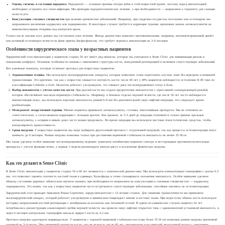
Оценку гигиены и состояния пародонта.
Пародонтит — основная причина потери зубов в этой возрастной группе, поэтому перед имплантацией
необходимо устранить все очаги инфекции. Мы проводим пародонтологическое лечение, а при необходимости — направляем к терапевту для санации
полости рта.
Консультацию смежных специалистов
при наличии хронических заболеваний. Например, при сердечно-сосудистых патологиях или остеопорозе мы
запрашиваем заключение кардиолога или эндокринолога. В некоторых случаях требуется коррекция терапии: временная замена антикоагулянтов на
низкомолекулярные гепарины под контролем врача.
Только после анализа всех данных мы составляем план лечения. Иногда диагностика выявляет противопоказания, например, некомпенсированный диабет
или активный остеонекроз челюсти на фоне приема бисфосфонатов, что требует переноса имплантации на 3–6 месяцев.
Особенности хирургического этапа у возрастных пациентов
Хирургический этап имплантации у пациентов старше 50 лет имеет ряд нюансов, которые мы учитываем в Sense Clinic для минимизации рисков и
повышения комфорта. Основные особенности связаны с изменением структуры кости, замедленной регенерацией и наличием сопутствующих заболеваний.
Вот ключевые моменты, которые отличают протокол для возрастных пациентов:
Атравматичная техника.
Мы используем пьезохирургические аппараты, которые позволяют точно подготовить костное ложе без перегрева и излишней
травматизации. Это критично, так как с возрастом снижается плотность кости: после 60 лет у 40% пациентов наблюдается остеопения II–III типа по
классификации Lekholm и Zarb. Пьезотом работает ультразвуком, что снижает риск послеоперационного отека и боли.
Выбор имплантатов с учетом качества кости.
При рыхлой кости мы отдаем предпочтение имплантатам с агрессивной самонарезающей резьбой,
которые обеспечивают высокую первичную стабильность. Например, в боковых отделах верхней челюсти, где после 50 лет часто наблюдается
пневматизация пазух, мы используем короткие имплантаты длиной 6–8 мм без дополнительной синус-лифтинг-операции, что сокращает время
реабилитации.
Менеджмент лекарственной терапии.
Многие пациенты принимают антикоагулянты, статины, гипотензивные препараты. Мы не отменяем их
самостоятельно, а согласовываем коррекцию с лечащим врачом. Как правило, за 3–5 дней до операции отменяются только прямые оральные
антикоагулянты, а аспирин в низких дозах часто можно продолжать. Во время операции мы используем местные гемостатические средства, чтобы
контролировать кровоточивость.
Сроки нагрузки.
У возрастных пациентов мы чаще выбираем двухэтапный протокол с отсроченной нагрузкой, так как процессы остеоинтеграции могут
занимать до 6 месяцев. Ранняя нагрузка возможна только при достижении первичной стабильности имплантата не менее 35 Н/см.
Мы также уделяем особое внимание послеоперационному ведению: назначаем антибиотики широкого спектра и нестероидные противовоспалительные
препараты с учетом функции почек, а первые 2 недели рекомендуем мягкую диету и исключение физических нагрузок.
Как это делают в Sense Clinic
В Sense Clinic имплантация у пациентов старше 50 и 60 лет начинается с комплексной диагностики. Мы используем компьютерную томографию с шагом 0,3
мм, что позволяет оценить плотность костной ткани в единицах Хаунсфилда и точно спланировать положение имплантата. Особое внимание уделяем
общему состоянию здоровья: обязательно изучаем анамнез, при необходимости направляем на консультацию к смежным специалистам — кардиологу,
эндокринологу. Это важно, так как у возрастных пациентов часто встречаются сопутствующие заболевания, способные повлиять на остеоинтеграцию.
Хирургический этап проводит Анисимов Роман Сергеевич, хирург-имплантолог с 12-летним стажем. Для снижения травматичности мы применяем
пьезохирургический аппарат, который работает ультразвуком и минимально повреждает мягкие и костные ткани. При недостатке объёма кости используем
методику направленной костной регенерации с мембранами из коллагена или титановой сеткой. В одном из клинических случаев пациенту 62 лет
потребовалась реконструкция альвеолярного гребня верхней челюсти: мы провели синус-лифтинг открытого типа с одномоментной установкой имплантата, и
через 6 месяцев контрольная томография показала прирост кости на 4,2 мм.
Протокол нагрузки адаптируем индивидуально. У пациентов с хорошей первичной стабильностью (торк более 35 Н·см) возможна ранняя нагрузка временной
коронкой на 3–4 месяц. При сниженной плотности кости, что не редкость после 60 лет, рекомендуем классический двухэтапный подход с ожиданием