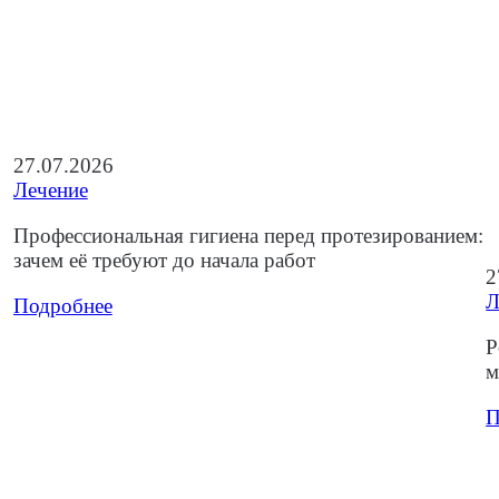
27.07.2026
Лечение
Профессиональная гигиена перед протезированием:
зачем её требуют до начала работ
2
Л
Подробнее
Р
м
П