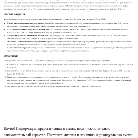
остеоинтеграции до 6 месяцев. Все этапы сопровождаем цифровым контролем: используем интраоральный сканер для снятия оттисков без дискомфорта, а
постоянные коронки изготавливаем из монолитного диоксида циркония на CAD/CAM фрезерном станке. После завершения лечения составляем график
профилактических осмотров раз в 4–6 месяцев, включающий профессиональную гигиену и проверку стабильности имплантатов прибором Periotest.
Частые вопросы
Мы собрали ответы на вопросы, которые чаще всего задают пациенты старше 50 и 60 лет на консультациях в Sense Clinic.
Можно ли ставить имплантаты при диабете 2 типа?
Да, при компенсированном диабете с уровнем гликированного гемоглобина ниже 7,5% риски
сопоставимы со здоровыми пациентами. Перед операцией обязательна консультация эндокринолога.
Есть ли ограничения по возрасту для имплантации?
Абсолютного верхнего предела нет. Мы успешно проводим имплантацию пациентам 80 лет и
старше, если общее состояние здоровья позволяет хирургическое вмешательство.
Как курение влияет на приживление имплантатов?
Курение ухудшает микроциркуляцию и замедляет заживление, повышая риск периимплантита.
Рекомендуем отказаться от курения за 2 недели до и на весь период остеоинтеграции.
Что делать, если костной ткани недостаточно?
Проводим костную пластику: синус-лифтинг, расщепление гребня или пересадку аутогенного костного
блока. Это увеличивает объём кости на 3–5 мм, создавая условия для установки имплантатов.
Больно ли после операции?
Благодаря малоинвазивным техникам и современной анестезии выраженный дискомфорт бывает редко. Обычно достаточно
однократного приёма анальгетика в день операции, далее боль купируется холодными компрессами.
Источники
При подготовке статьи использованы актуальные научные данные и клинические рекомендации, включая следующие источники:
Смирнов А.В., Петрова Е.Н. Особенности дентальной имплантации у пациентов пожилого возраста // Российский стоматологический журнал. 2022. №4.
С. 210–215.
Bornstein M.M., et al. Effect of age on dental implant survival: a systematic review and meta-analysis // Clinical Oral Implants Research. 2021. Vol. 32,
Suppl. 21. P. 93–107.
Клинические рекомендации (протоколы лечения) при диагнозе частичное отсутствие зубов (частичная вторичная адентия, потеря зубов вследствие
несчастного случая, удаления или локализованного пародонтита). Утверждены Постановлением № 15 Совета Ассоциации общественных объединений
«Стоматологическая Ассоциация России» от 30 сентября 2014 года.
Внутренние протоколы и статистика клиники Sense Clinic по имплантации у пациентов старше 50 лет (2020–2024 гг.).
Важно! Информация, представленная в статье, носит исключительно
ознакомительный характер. Поставить диагноз и назначить индивидуальную схему