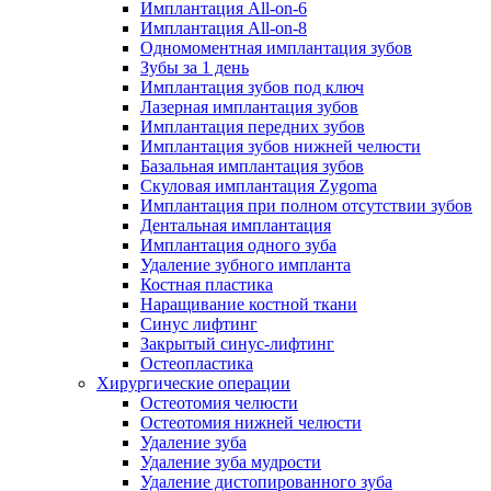
Имплантация All-on-6
Имплантация All-on-8
Одномоментная имплантация зубов
Зубы за 1 день
Имплантация зубов под ключ
Лазерная имплантация зубов
Имплантация передних зубов
Имплантация зубов нижней челюсти
Базальная имплантация зубов
Скуловая имплантация Zygoma
Имплантация при полном отсутствии зубов
Дентальная имплантация
Имплантация одного зуба
Удаление зубного импланта
Костная пластика
Наращивание костной ткани
Синус лифтинг
Закрытый синус-лифтинг
Остеопластика
Хирургические операции
Остеотомия челюсти
Остеотомия нижней челюсти
Удаление зуба
Удаление зуба мудрости
Удаление дистопированного зуба