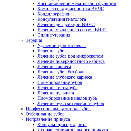
Восстановление жевательной функции
Комплексная диагностика ВНЧС
Кондилография
Консультация гнатолога
Лечение дисфункции ВНЧС
Лечение мышечного спазма ВНЧС
Сплинт-терапия
Терапия
Удаление зубного нерва
Лечение зубов
Лечение зубов под микроскопом
Лечение поверхностного кариеса
Лечение кариеса
Лечение зубов без боли
Лечение глубокого кариеса
Пломбирование зубов
Лечение кисты зуба
Лечение пульпита
Пломбирование каналов зуба
Лечение чувствительности зубов
Профессиональная чистка зубов
Отбеливание зубов
Исправление прикуса
Консультация ортодонта
Исправление мезиального прикуса