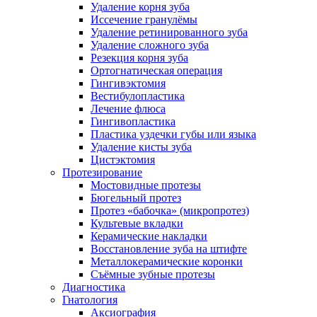
Удаление корня зуба
Иссечение гранулёмы
Удаление ретинированного зуба
Удаление сложного зуба
Резекция корня зуба
Ортогнатическая операция
Гингивэктомия
Вестибулопластика
Лечение флюса
Гингивопластика
Пластика уздечки губы или языка
Удаление кисты зуба
Цистэктомия
Протезирование
Мостовидные протезы
Бюгельный протез
Протез «бабочка» (микропротез)
Культевые вкладки
Керамические накладки
Восстановление зуба на штифте
Металлокерамические коронки
Съёмные зубные протезы
Диагностика
Гнатология
Аксиография