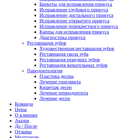
Брекеты для исправления прикуса
Исправление глубокого прикуса
Исправление дистального прикуса
Исправление открытого прикуса
Исправление перекрестного прикуса
Каппы для исправления прикуса
Диагностика прикуса
Реставрация зубов
Художественная реставрация зубов
Реставрация скола зуба
Реставрация передних зубов
Реставрация жевательных зубов
Пародонтология
Пластика десны
Лечение гингивита
Кюретаж десен
Лечение периодонтита
Лечение десен
Команда
Цены
О клинике
Акции
До / После
Отзывы
Медтуризм