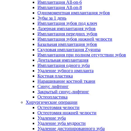
Имплантация All-on-6
Имплантация All-on-8
Одномоментная имплантация зубов
Зубы за 1 день
Имплантация зубов под ключ
Лазерная имплантация зубов
Имплантация передних зубов
Имплантация зубов нижней челюсти
Базальная имплантация зубов
Скуловая имплантация Zygoma
Имплантация при полном отсутствии зубов
Дентальная имплантация
Имплантация одного зуба
Удаление зубного импланта
Костная пластика
Наращивание костной ткани
Синус лифтинг
Закрытый синус-лифтинг
Остеопластика
Хирургические операции
Остеотомия челюсти
Остеотомия нижней челюсти
Удаление зуба
Удаление зуба мудрости
Удаление дистопированного зуба