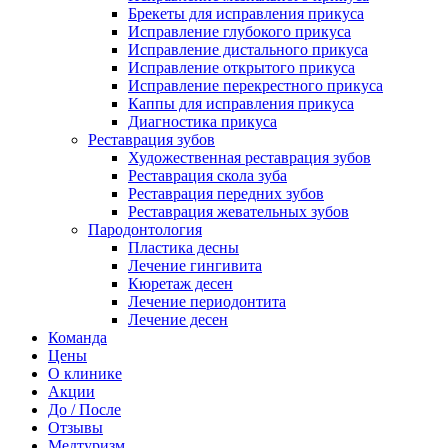
Брекеты для исправления прикуса
Исправление глубокого прикуса
Исправление дистального прикуса
Исправление открытого прикуса
Исправление перекрестного прикуса
Каппы для исправления прикуса
Диагностика прикуса
Реставрация зубов
Художественная реставрация зубов
Реставрация скола зуба
Реставрация передних зубов
Реставрация жевательных зубов
Пародонтология
Пластика десны
Лечение гингивита
Кюретаж десен
Лечение периодонтита
Лечение десен
Команда
Цены
О клинике
Акции
До / После
Отзывы
Медтуризм