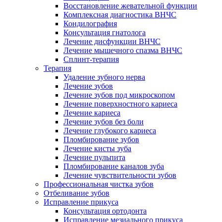
Восстановление жевательной функции
Комплексная диагностика ВНЧС
Кондилография
Консультация гнатолога
Лечение дисфункции ВНЧС
Лечение мышечного спазма ВНЧС
Сплинт-терапия
Терапия
Удаление зубного нерва
Лечение зубов
Лечение зубов под микроскопом
Лечение поверхностного кариеса
Лечение кариеса
Лечение зубов без боли
Лечение глубокого кариеса
Пломбирование зубов
Лечение кисты зуба
Лечение пульпита
Пломбирование каналов зуба
Лечение чувствительности зубов
Профессиональная чистка зубов
Отбеливание зубов
Исправление прикуса
Консультация ортодонта
Исправление мезиального прикуса