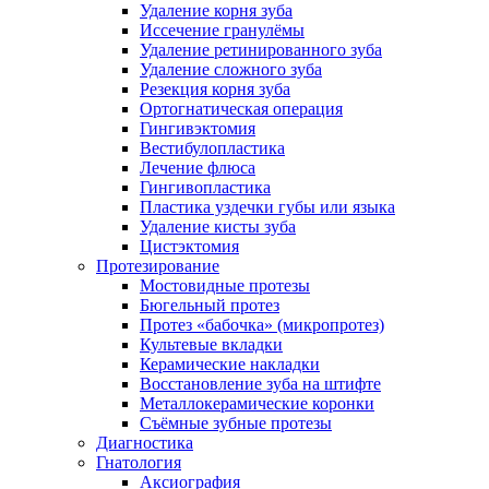
Удаление корня зуба
Иссечение гранулёмы
Удаление ретинированного зуба
Удаление сложного зуба
Резекция корня зуба
Ортогнатическая операция
Гингивэктомия
Вестибулопластика
Лечение флюса
Гингивопластика
Пластика уздечки губы или языка
Удаление кисты зуба
Цистэктомия
Протезирование
Мостовидные протезы
Бюгельный протез
Протез «бабочка» (микропротез)
Культевые вкладки
Керамические накладки
Восстановление зуба на штифте
Металлокерамические коронки
Съёмные зубные протезы
Диагностика
Гнатология
Аксиография