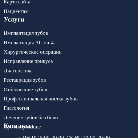
Карта сайта
Пациентам
Услуги
Имплантация зубов
Имплантация All-on-4
Хирургические операции
Исправление прикуса
Диагностика
Реставрация зубов
Отбеливание зубов
Профессиональная чистка зубов
Гнатология
Лечение зубов без боли
Контакты
Протезирование
ПН-ПТ 9:00-20:00, СБ-ВС 10:00-20:00